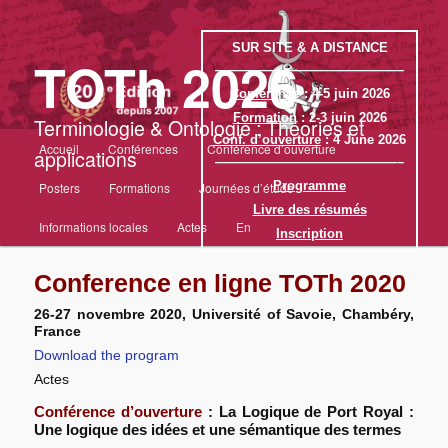
SUR SITE & A DISTANCE
TOTh 2026
——————————————–
Conférence
: 4-5 juin 2026
Formation
: 2-3 juin 2026
Terminologie & Ontologie : Théories et
Menu
Conf. d’ouverture
: 4 June 2026
Accueil
Conférences
Conférence d’ouverture
Aller
applications
principal
——————————————–
Programme
Posters
Formations
Journées d’étude
au
Livre des résumés
Informations locales
Actes
En
Inscription
contenu
Conference en ligne TOTh 2020
principal
26-27 novembre 2020, Université of Savoie, Chambéry,
France
Download the program
Actes
Conférence d’ouverture
: La Logique de Port Royal :
Une logique des idées et une sémantique des termes