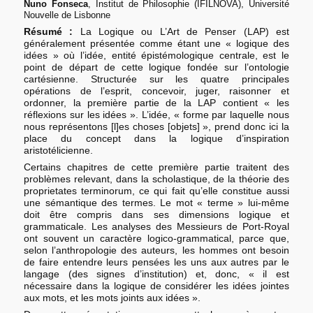
Nuno Fonseca
, Institut de Philosophie (IFILNOVA), Université
Nouvelle de Lisbonne
Résumé :
La Logique ou L’Art de Penser (LAP) est
généralement présentée comme étant une « logique des
idées » où l’idée, entité épistémologique centrale, est le
point de départ de cette logique fondée sur l’ontologie
cartésienne. Structurée sur les quatre principales
opérations de l’esprit, concevoir, juger, raisonner et
ordonner, la première partie de la LAP contient « les
réflexions sur les idées ». L’idée, « forme par laquelle nous
nous représentons [l]es choses [objets] », prend donc ici la
place du concept dans la logique d’inspiration
aristotélicienne.
Certains chapitres de cette première partie traitent des
problèmes relevant, dans la scholastique, de la théorie des
proprietates terminorum, ce qui fait qu’elle constitue aussi
une sémantique des termes. Le mot « terme » lui-même
doit être compris dans ses dimensions logique et
grammaticale. Les analyses des Messieurs de Port-Royal
ont souvent un caractère logico-grammatical, parce que,
selon l’anthropologie des auteurs, les hommes ont besoin
de faire entendre leurs pensées les uns aux autres par le
langage (des signes d’institution) et, donc, « il est
nécessaire dans la logique de considérer les idées jointes
aux mots, et les mots joints aux idées ».