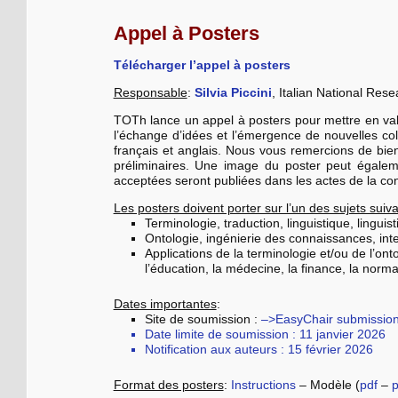
au
Appel à Posters
contenu
Télécharger l’appel à posters
Responsable
:
Silvia Piccini
, Italian National Rese
principal
TOTh lance un appel à posters pour mettre en vale
l’échange d’idées et l’émergence de nouvelles col
français et anglais. Nous vous remercions de bien 
préliminaires. Une image du poster peut égaleme
acceptées seront publiées dans les actes de la co
Les posters doivent porter sur l’un des sujets suiv
Terminologie, traduction, linguistique, lingui
Ontologie, ingénierie des connaissances, int
Applications de la terminologie et/ou de l’on
l’éducation, la médecine, la finance, la normal
Dates importantes
:
Site de soumission :
–>EasyChair submissio
Date limite de soumission : 11 janvier 2026
Notification aux auteurs : 15 février 2026
Format des posters
:
Instructions
– Modèle (
pdf
–
p