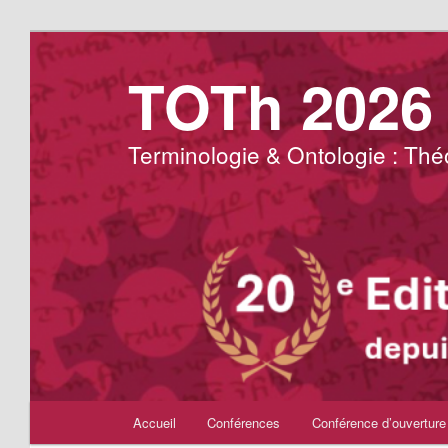
TOTh 2026
Terminologie & Ontologie : Théo
Menu
Accueil
Conférences
Conférence d’ouverture
Aller
principal