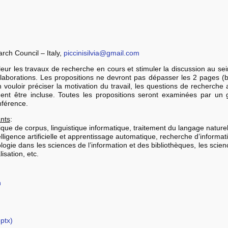
arch Council – Italy,
piccinisilvia@gmail.com
ur les travaux de recherche en cours et stimuler la discussion au sein
laborations. Les propositions ne devront pas dépasser les 2 pages (b
vouloir préciser la motivation du travail, les questions de recherche ab
nt être incluse. Toutes les propositions seront examinées par un g
nférence.
ants
:
stique de corpus, linguistique informatique, traitement du langage natur
elligence artificielle et apprentissage automatique, recherche d’infor
tologie dans les sciences de l’information et des bibliothèques, les sci
isation, etc.
n
ptx)