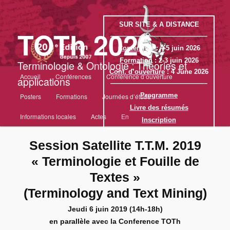
SUR SITE & A DISTANCE
TOTh 2026
——————————————–
Conférence
: 4-5 juin 2026
Formation
: 2-3 juin 2026
Terminologie & Ontologie : Théories et
Menu
Conf. d’ouverture
: 4 June 2026
Accueil
Conférences
Conférence d’ouverture
Aller
applications
principal
——————————————–
Programme
Posters
Formations
Journées d’étude
au
Livre des résumés
Informations locales
Actes
En
Inscription
contenu
Session Satellite T.T.M. 2019
principal
« Terminologie et Fouille de
Textes »
(Terminology and Text Mining)
Jeudi 6 juin 2019 (14h-18h)
en parallèle avec la Conference TOTh